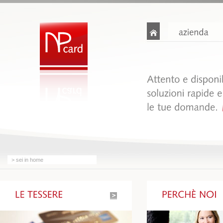
> sei in
home